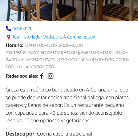
981262176
Rúa Historiador Vedia, 34, A Coruña, 15004
Horario:
lunes13:00–17:00, 20:30–24:00
martesCerradomiércoles13:00–17:00 jueves13:00–17:00, 20:30–
24:00 viernes13:00–17:00, 20:30–1:00 sábado13:00–17:30, 20:30–
1:00 domingo13:00–17:00
Redes sociales:
Greca es un céntrico bar ubicado en A Coruña en el que
se puede degustar cocina tradicional gallega, con platos
caseros y llenos de sabor. Es un restaurante pequeño
con capacidad para 42 personas, siendo aconsejable
reservar. Tiene opciones vegetarianas.
Destaca por:
Cocina casera tradicional