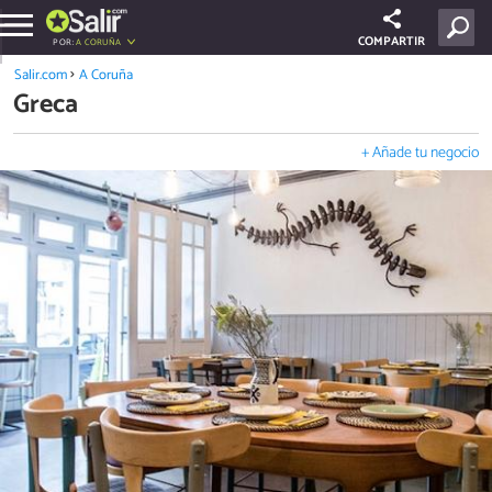
COMPARTIR
POR:
A CORUÑA
Salir.com
A Coruña
Greca
+ Añade tu negocio