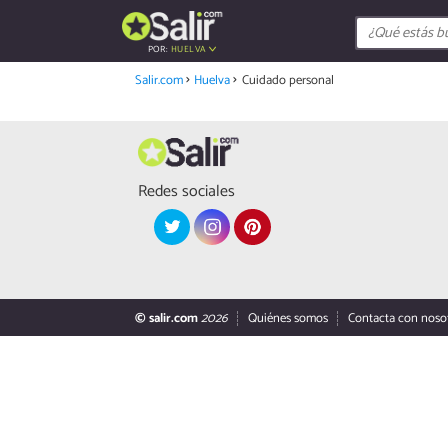
POR:
HUELVA
Salir.com
Huelva
Cuidado personal
Redes sociales
© salir.com
2026
Quiénes somos
Contacta con noso