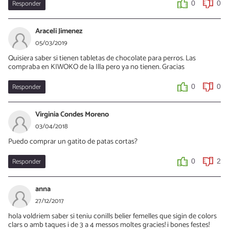
Responder
0
0
Araceli Jimenez
05/03/2019
Quisiera saber si tienen tabletas de chocolate para perros. Las
compraba en KIWOKO de la Illa pero ya no tienen. Gracias
Responder
0
0
Virginia Condes Moreno
03/04/2018
Puedo comprar un gatito de patas cortas?
Responder
0
2
anna
27/12/2017
hola voldriem saber si teniu conills belier femelles que sigin de colors
clars o amb taques i de 3 a 4 messos moltes gracies! i bones festes!