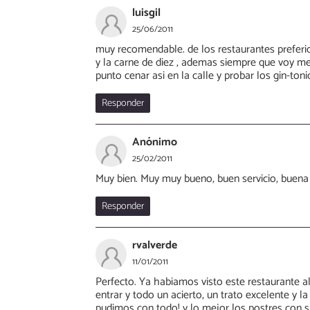
luisgil
25/06/2011
muy recomendable. de los restaurantes preferid
y la carne de diez , ademas siempre que voy m
punto cenar asi en la calle y probar los gin-toni
Responder
Anónimo
25/02/2011
Muy bien. Muy muy bueno, buen servicio, buena
Responder
rvalverde
11/01/2011
Perfecto. Ya habiamos visto este restaurante a
entrar y todo un acierto, un trato excelente y 
pudimos con todo! y lo mejor los postres con 