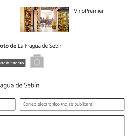
VinoPremier
oto de
La Fragua de Sebín
oto de este sitio
ragua de Sebín