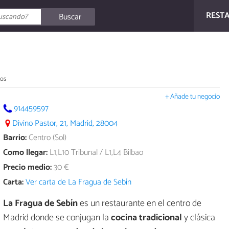
REST
Buscar
ios
+ Añade tu negocio
914459597
Divino Pastor, 21, Madrid, 28004
Barrio:
Centro (Sol)
Como llegar:
L1,L10 Tribunal / L1,L4 Bilbao
Precio medio:
30 €
Carta:
Ver carta de La Fragua de Sebín
La Fragua de Sebín
es un restaurante en el centro de
Madrid donde se conjugan la
cocina tradicional
y clásica