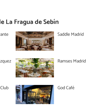
de
La Fragua de Sebín
rante
Saddle Madrid
azquez
Ramses Madrid
 Club
God Café