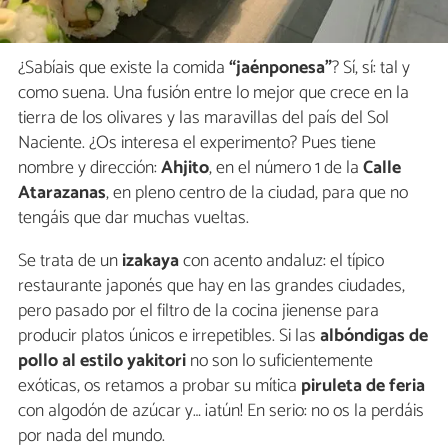
¿Sabíais que existe la comida
“jaénponesa”
? Sí, sí: tal y
como suena. Una fusión entre lo mejor que crece en la
tierra de los olivares y las maravillas del país del Sol
Naciente. ¿Os interesa el experimento? Pues tiene
nombre y dirección:
Ahjito
, en el número 1 de la
Calle
Atarazanas
, en pleno centro de la ciudad, para que no
tengáis que dar muchas vueltas.
Se trata de un
izakaya
con acento andaluz: el típico
restaurante japonés que hay en las grandes ciudades,
pero pasado por el filtro de la cocina jienense para
producir platos únicos e irrepetibles. Si las
albóndigas de
pollo al estilo yakitori
no son lo suficientemente
exóticas, os retamos a probar su mítica
piruleta de feria
con algodón de azúcar y… ¡atún! En serio: no os la perdáis
por nada del mundo.