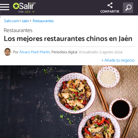
COMPARTIR
POR:
JAÉN
Salir.com
Jaén
Restaurantes
Restaurantes
Los mejores restaurantes chinos en Jaén
Por
Álvaro Martí Martín
, Periodista digital.
Actualizado: 5 agosto 2024
+ Añade tu negocio