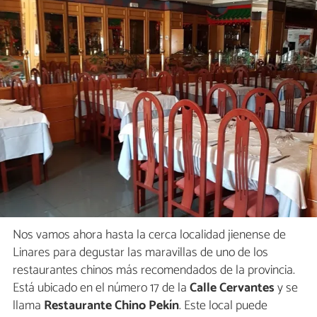
Nos vamos ahora hasta la cerca localidad jienense de
Linares para degustar las maravillas de uno de los
restaurantes chinos más recomendados de la provincia.
Está ubicado en el número 17 de la
Calle Cervantes
y se
llama
Restaurante Chino Pekín
. Este local puede