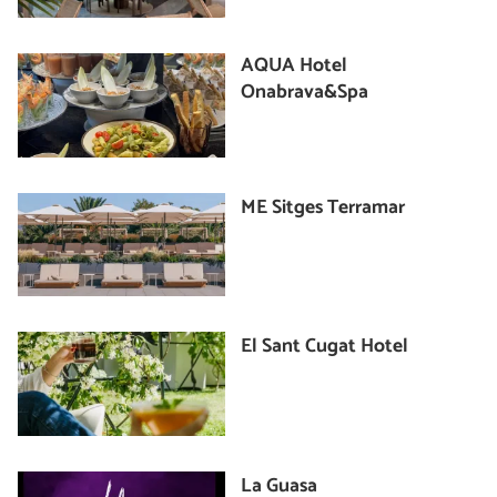
AQUA Hotel
Onabrava&Spa
ME Sitges Terramar
El Sant Cugat Hotel
La Guasa