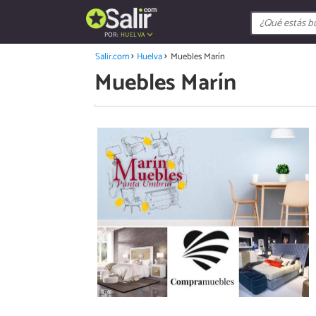
POR:
HUELVA
Salir.com
Huelva
Muebles Marín
Muebles Marín