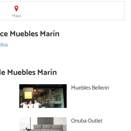
Mapa
ece Muebles Marín
elva
de
Muebles Marín
Muebles Bellerin
Onuba Outlet