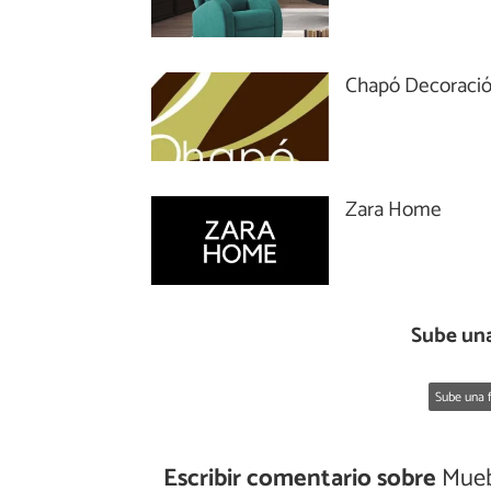
Chapó Decoraci
Zara Home
Sube una
Sube una f
Escribir comentario sobre
Mueb