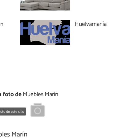
ón
Huelvamanía
 foto de
Muebles Marín
oto de este sitio
les Marín