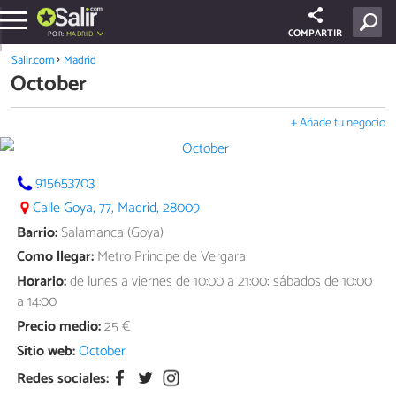
COMPARTIR
POR:
MADRID
Salir.com
Madrid
October
+ Añade tu negocio
915653703
Calle Goya, 77, Madrid, 28009
Barrio:
Salamanca (Goya)
Como llegar:
Metro Príncipe de Vergara
Horario:
de lunes a viernes de 10:00 a 21:00; sábados de 10:00
a 14:00
Precio medio:
25 €
Sitio web:
October
Redes sociales: