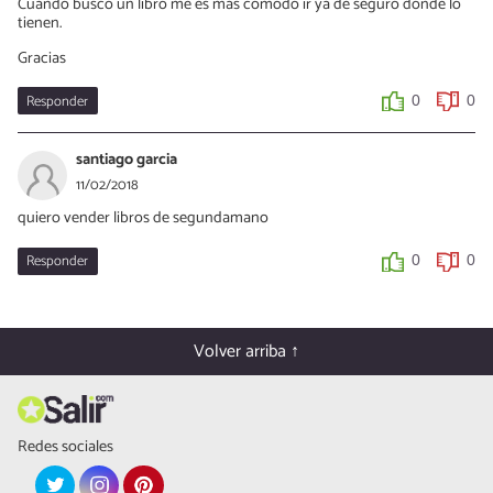
Cuando busco un libro me es mas cómodo ir ya de seguro donde lo
tienen.
Gracias
Responder
0
0
santiago garcia
11/02/2018
quiero vender libros de segundamano
Responder
0
0
Volver arriba ↑
Redes sociales