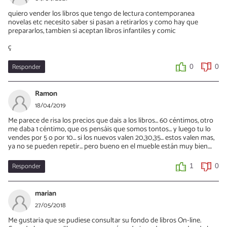
quiero vender los libros que tengo de lectura contemporanea
novelas etc necesito saber si pasan a retirarlos y como hay que
prepararlos, tambien si aceptan libros infantiles y comic
ç
Responder
0
0
Ramon
18/04/2019
Me parece de risa los precios que dais a los libros... 60 céntimos, otro
me daba 1 céntimo, que os pensáis que somos tontos... y luego tu lo
vendes por 5 o por 10... si los nuevos valen 20,30,35... estos valen mas,
ya no se pueden repetir... pero bueno en el mueble están muy bien....
Responder
1
0
marian
27/05/2018
Me gustaria que se pudiese consultar su fondo de libros On-line.