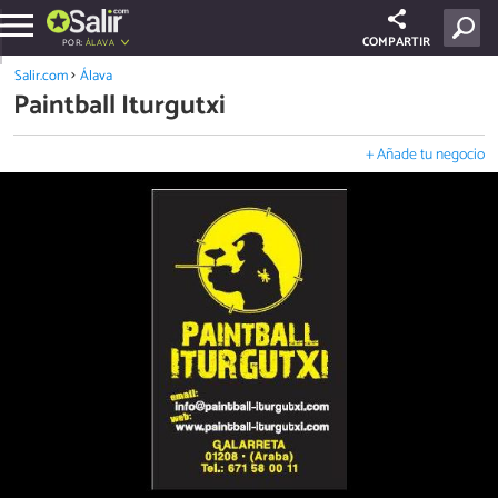
COMPARTIR
POR:
ÁLAVA
Salir.com
Álava
Paintball Iturgutxi
+ Añade tu negocio