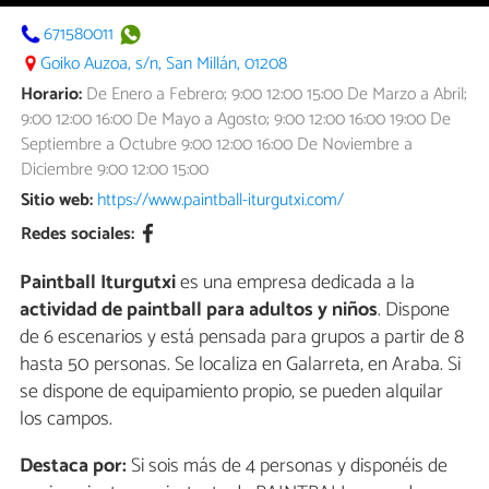
671580011
Goiko Auzoa, s/n, San Millán, 01208
Horario:
De Enero a Febrero; 9:00 12:00 15:00 De Marzo a Abril;
9:00 12:00 16:00 De Mayo a Agosto; 9:00 12:00 16:00 19:00 De
Septiembre a Octubre 9:00 12:00 16:00 De Noviembre a
Diciembre 9:00 12:00 15:00
Sitio web:
https://www.paintball-iturgutxi.com/
Redes sociales:
Paintball Iturgutxi
es una empresa dedicada a la
actividad de paintball para adultos y niños
. Dispone
de 6 escenarios y está pensada para grupos a partir de 8
hasta 50 personas. Se localiza en Galarreta, en Araba. Si
se dispone de equipamiento propio, se pueden alquilar
los campos.
Destaca por:
Si sois más de 4 personas y disponéis de