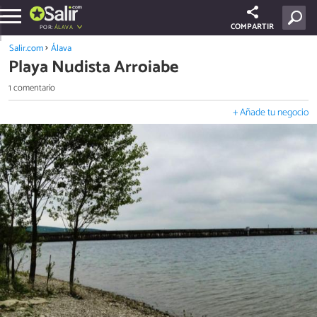
COMPARTIR
POR:
ÁLAVA
Salir.com
Álava
Playa Nudista Arroiabe
1 comentario
+ Añade tu negocio