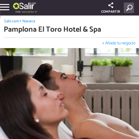
COMPARTIR
POR:
NAVARRA
Salir.com
Navarra
Pamplona El Toro Hotel & Spa
+ Añade tu negocio