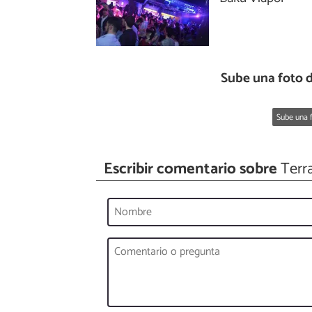
Sube una foto 
Sube una f
Escribir comentario sobre
Terr