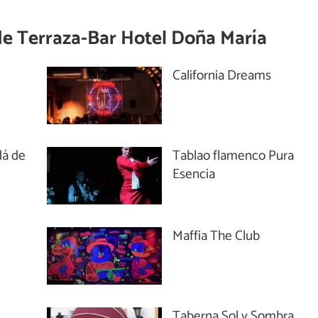
de
Terraza-Bar Hotel Doña María
California Dreams
dá de
Tablao flamenco Pura
Esencia
Maffia The Club
Taberna Sol y Sombra