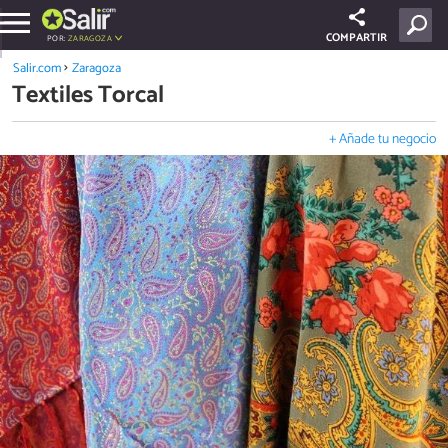
COMPARTIR
POR:
ZARAGOZA
Salir.com
Zaragoza
Textiles Torcal
+ Añade tu negocio