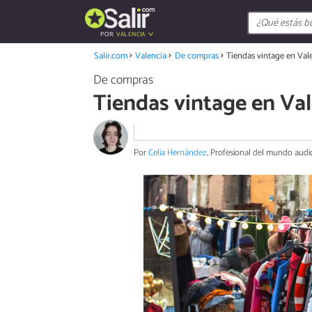
POR:
VALENCIA
Salir.com
Valencia
De compras
Tiendas vintage en Val
De compras
Tiendas vintage en Va
Por
Celia Hernández
, Profesional del mundo audi