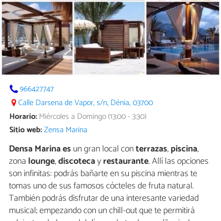
966427747
Calle Darsena de Vapor, s/n, Dénia, 03700
Horario:
Miércoles a Domingo (13:00 - 3:30)
Sitio web:
Zensa Marina
Densa Marina es
un gran local con
terrazas
,
piscina
,
zona
lounge
,
discoteca
y
restaurante
. Allí las opciones
son infinitas: podrás bañarte en su piscina mientras te
tomas uno de sus famosos cócteles de fruta natural.
También podrás disfrutar de una interesante variedad
musical; empezando con un chill-out que te permitirá