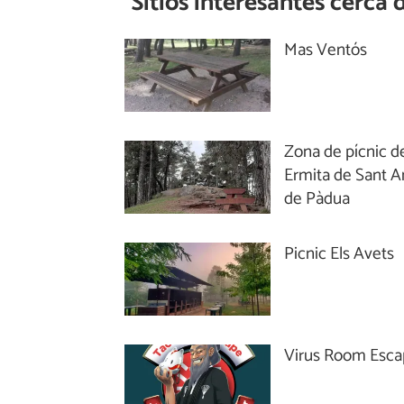
Sitios interesantes cerca 
Mas Ventós
Zona de pícnic de
Ermita de Sant A
de Pàdua
Picnic Els Avets
Virus Room Esc