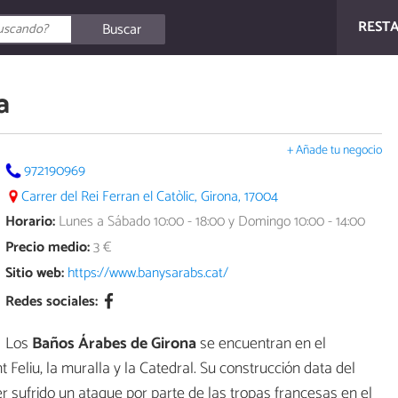
REST
Buscar
a
+ Añade tu negocio
972190969
Carrer del Rei Ferran el Catòlic, Girona, 17004
Horario:
Lunes a Sábado 10:00 - 18:00 y Domingo 10:00 - 14:00
Precio medio:
3 €
Sitio web:
https://www.banysarabs.cat/
Redes sociales:
Los
Baños Árabes de Girona
se encuentran en el
t Feliu, la muralla y la Catedral. Su construcción data del
r sufrido un ataque por parte de las tropas francesas en el