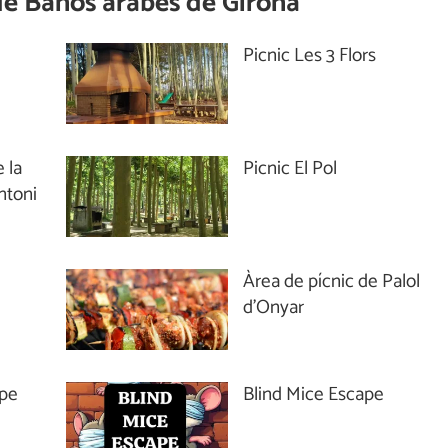
de
Baños árabes de Girona
Picnic Les 3 Flors
 la
Picnic El Pol
ntoni
Àrea de pícnic de Palol
d’Onyar
ape
Blind Mice Escape