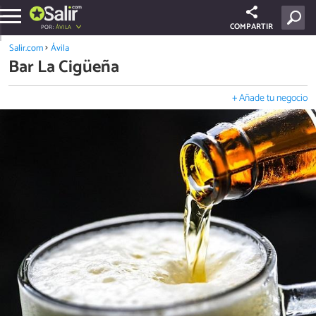
COMPARTIR
POR:
ÁVILA
Salir.com
Ávila
Bar La Cigüeña
+ Añade tu negocio