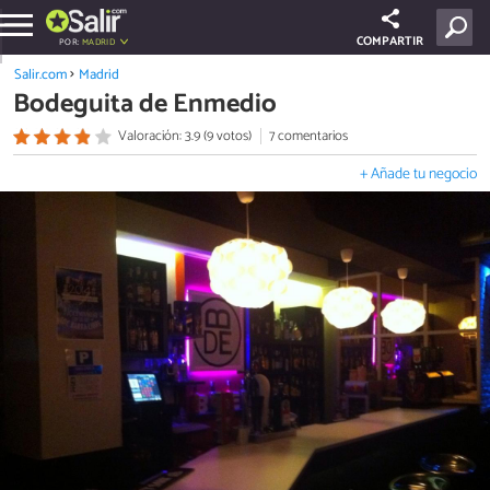
COMPARTIR
POR:
MADRID
Salir.com
Madrid
Bodeguita de Enmedio
Valoración: 3.9 (9 votos)
7 comentarios
+ Añade tu negocio