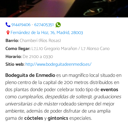
914419406
-
627405351
Fernández de la Hoz, 76, Madrid, 28003
Barrio:
Chamberí (Ríos Rosas)
Como llegar:
L7,L10 Gregorio Marañon / L7 Alonso Cano
Horario:
De 21:00 a 03:30
Sitio web:
http://www.bodeguitadeenmedio.es/
Bodeguita de Enmedio
es un magnífico local situado en
pleno centro de la capital de 200 metros distribuidos en
dos plantas donde poder celebrar todo tipo de
eventos
como
cumpleaños
,
despedidas de solter@
,
graduaciones
universitarias o de máster
rodeado siempre del mejor
ambiente, además de poder disfrutar de una amplia
gama de
cócteles
y
gintonics
especiales.