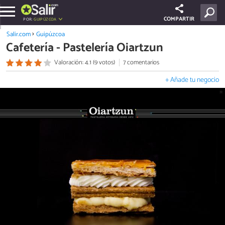
COMPARTIR
POR:
GUIPÚZCOA
Salir.com
Guipúzcoa
Cafetería - Pastelería Oiartzun
Valoración: 4.1 (9 votos)
7 comentarios
+ Añade tu negocio