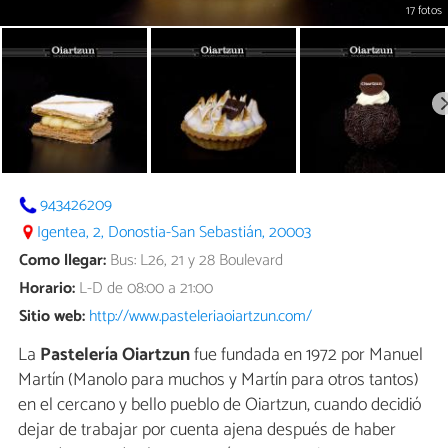
17 fotos
943426209
Igentea, 2, Donostia-San Sebastián, 20003
Como llegar:
Bus: L26, 21 y 28 Boulevard
Horario:
L-D de 08:00 a 21:00
Sitio web:
http://www.pasteleriaoiartzun.com/
La
Pastelería Oiartzun
fue fundada en 1972 por Manuel
Martín (Manolo para muchos y Martín para otros tantos)
en el cercano y bello pueblo de Oiartzun, cuando decidió
dejar de trabajar por cuenta ajena después de haber