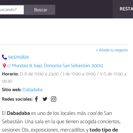
REST
Buscar
+ Añade tu negocio
943265826
c/ Mundaiz 8, bajo, Donostia-San Sebastián, 20012
Horario:
D-X de 17:00 a 23:00 / J de 17:00 a 01:00 / V-S de 17:00 a
06:30
Sitio web:
Dabadaba
Redes sociales:
El
Dabadaba
es uno de los locales más
cool
de San
Sebastián. Una sala en la que tienen acogida conciertos,
sesiones DJs, exposiciones, mercadillos y
todo tipo de