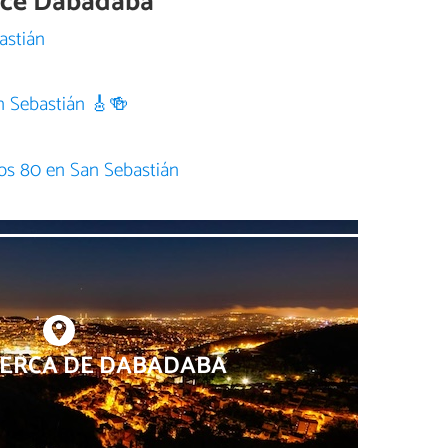
rece Dabadaba
astián
n Sebastián 🎸🍻
n
los 80 en San Sebastián
CERCA DE DABADABA