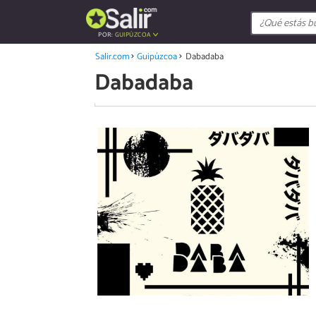
POR:
GUIPÚZCOA
Salir.com
Guipúzcoa
Dabadaba
Dabadaba