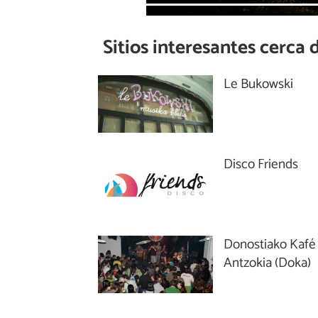
Sitios interesantes cerca 
Le Bukowski
Disco Friends
Donostiako Kafé
Antzokia (Doka)