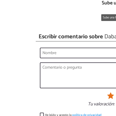
Sube u
Sube una f
Escribir comentario sobre
Dab
Tu valoración:
He leído y acepto la
política de privacidad