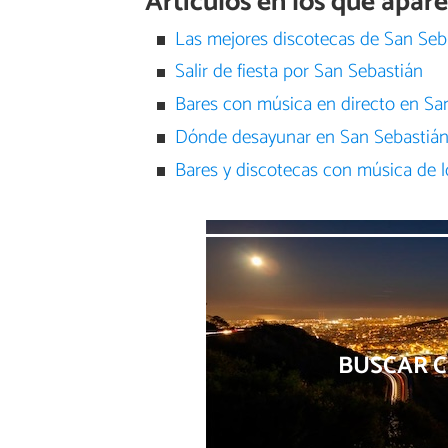
Artículos en los que apa
Las mejores discotecas de San Seb
Salir de fiesta por San Sebastián
Bares con música en directo en Sa
Dónde desayunar en San Sebastiá
Bares y discotecas con música de 
BUSCAR 