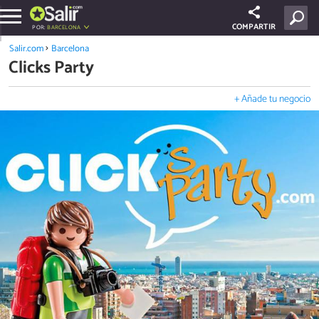
COMPARTIR
POR:
BARCELONA
Salir.com
Barcelona
Clicks Party
+ Añade tu negocio