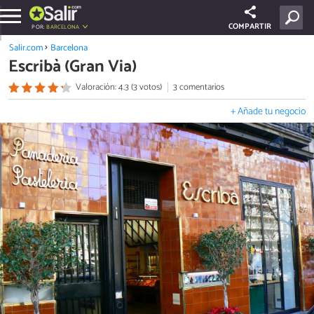
COMPARTIR
POR:
BARCELONA
Salir.com
Barcelona
Escribà (Gran Via)
Valoración: 4.3 (3 votos)
3 comentarios
+ Añade tu negocio