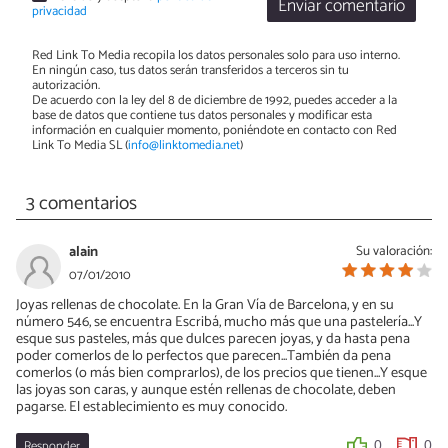
Enviar comentario
privacidad
Red Link To Media recopila los datos personales solo para uso interno.
En ningún caso, tus datos serán transferidos a terceros sin tu
autorización.
De acuerdo con la ley del 8 de diciembre de 1992, puedes acceder a la
base de datos que contiene tus datos personales y modificar esta
información en cualquier momento, poniéndote en contacto con Red
Link To Media SL (
info@linktomedia.net
)
3 comentarios
alain
Su valoración:
07/01/2010
Joyas rellenas de chocolate. En la Gran Vía de Barcelona, y en su
número 546, se encuentra Escribá, mucho más que una pastelería...Y
esque sus pasteles, más que dulces parecen joyas, y da hasta pena
poder comerlos de lo perfectos que parecen...También da pena
comerlos (o más bien comprarlos), de los precios que tienen...Y esque
las joyas son caras, y aunque estén rellenas de chocolate, deben
pagarse. El establecimiento es muy conocido.
Responder
0
0