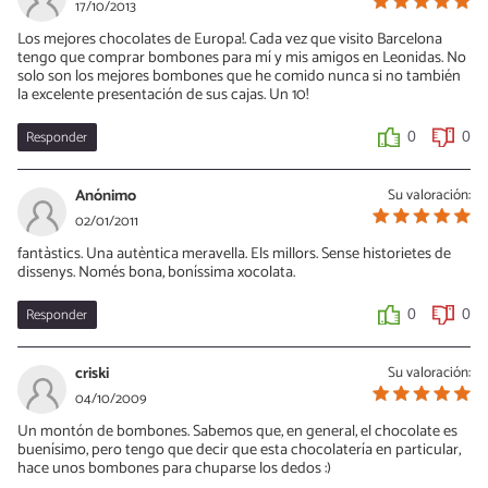
17/10/2013
Los mejores chocolates de Europa!. Cada vez que visito Barcelona
tengo que comprar bombones para mí y mis amigos en Leonidas. No
solo son los mejores bombones que he comido nunca si no también
la excelente presentación de sus cajas. Un 10!
Responder
0
0
Anónimo
Su valoración:
02/01/2011
fantàstics. Una autèntica meravella. Els millors. Sense historietes de
dissenys. Només bona, boníssima xocolata.
Responder
0
0
criski
Su valoración:
04/10/2009
Un montón de bombones. Sabemos que, en general, el chocolate es
buenísimo, pero tengo que decir que esta chocolatería en particular,
hace unos bombones para chuparse los dedos :)