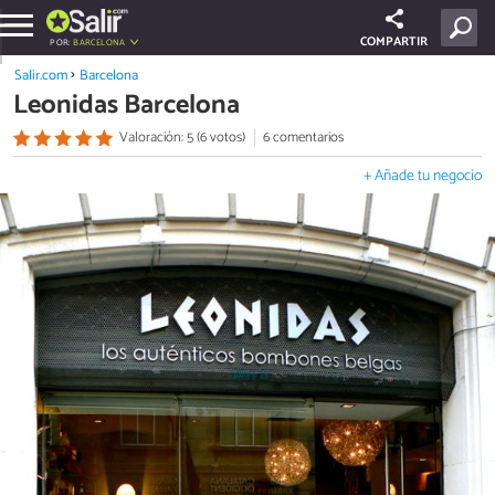
COMPARTIR
POR:
BARCELONA
Salir.com
Barcelona
Leonidas Barcelona
Valoración: 5 (6 votos)
6 comentarios
+ Añade tu negocio