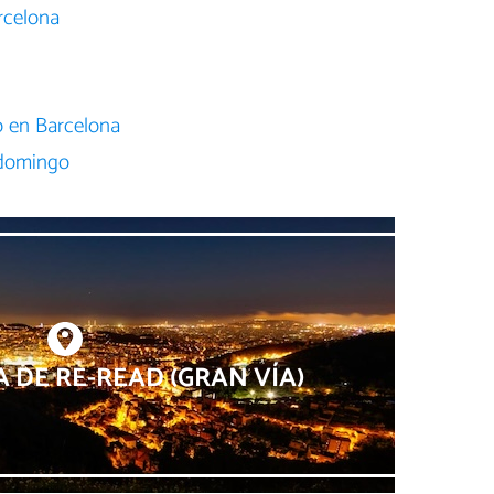
rcelona
o en Barcelona
 domingo
 DE RE-READ (GRAN VÍA)