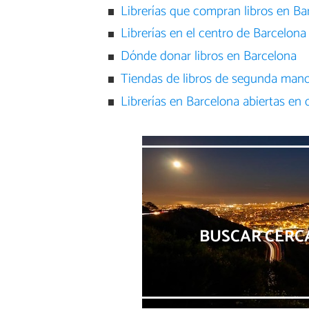
Librerías que compran libros en Ba
Librerías en el centro de Barcelona
Dónde donar libros en Barcelona
Tiendas de libros de segunda man
Librerías en Barcelona abiertas en
BUSCAR CERCA