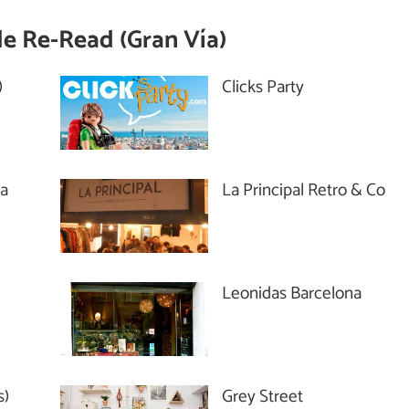
de
Re-Read (Gran Vía)
)
Clicks Party
ia
La Principal Retro & Co
Leonidas Barcelona
s)
Grey Street