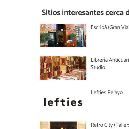
Sitios interesantes cerca 
Escribà (Gran Via
Librería Anticuar
Studio
Lefties Pelayo
Retro City (Taller