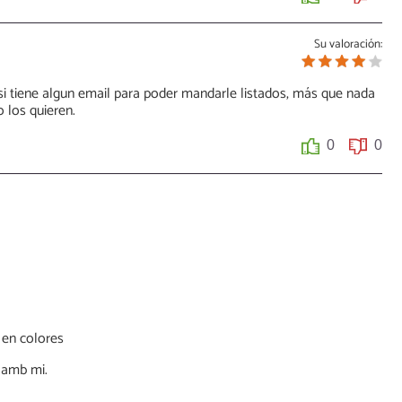
Su valoración:
 si tiene algun email para poder mandarle listados, más que nada
o los quieren.
0
0
 en colores
e amb mi.