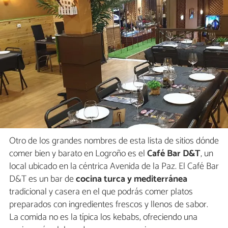
Otro de los grandes nombres de esta lista de sitios dónde
comer bien y barato en Logroño es el
Café Bar D&T
, un
local ubicado en la céntrica Avenida de la Paz. El Café Bar
D&T es un bar de
cocina turca y mediterránea
tradicional y casera en el que podrás comer platos
preparados con ingredientes frescos y llenos de sabor.
La comida no es la típica los kebabs, ofreciendo una