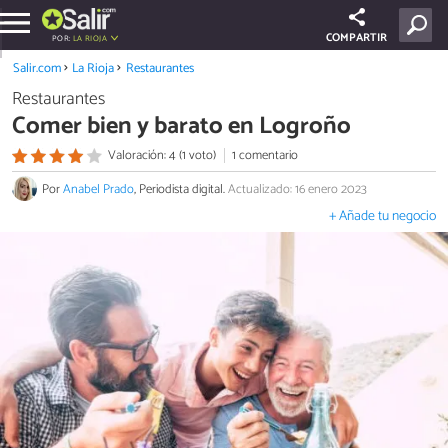
COMPARTIR
POR:
LA RIOJA
Salir.com
La Rioja
Restaurantes
Restaurantes
Comer bien y barato en Logroño
Valoración: 4 (1 voto)
1 comentario
Por
Anabel Prado
, Periodista digital.
Actualizado: 16 enero 2023
+ Añade tu negocio