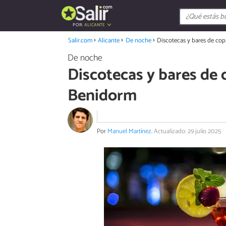
POR:
ALICANTE
Salir.com
Alicante
De noche
Discotecas y bares de co
De noche
Discotecas y bares de
Benidorm
Por
Manuel Martínez
.
Actualizado: 29 julio 2025