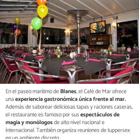
En el paseo marítimo de
Blanes
, el Café de Mar ofrece
una
experiencia gastronómica única frente al mar.
Además de saborear deliciosas tapas y raciones caseras,
el restaurante es famoso por sus
espectáculos de
magia y monólogos
de alto nivel nacional e
internacional. También organiza reuniones de tuppersex
en un ambiente discreto.