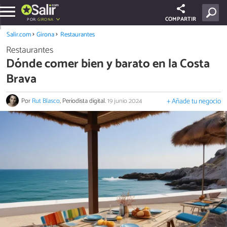
COMPARTIR
POR:
GIRONA
Salir.com
Girona
Restaurantes
Restaurantes
Dónde comer bien y barato en la Costa
Brava
Por
Rut Blasco
, Periodista digital.
19 junio 2024
+ Añade tu negocio