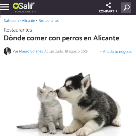
COMPARTIR
POR:
ALICANTE
Salir.com
Alicante
Restaurantes
Restaurantes
Dónde comer con perros en Alicante
Por
Mauro Solanes
.
Actualizado: 18 agosto 2024
+ Añade tu negocio