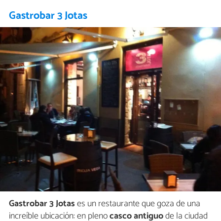
Gastrobar 3 Jotas
Gastrobar 3 Jotas
es un restaurante que goza de una
increíble ubicación: en pleno
casco antiguo
de la ciudad