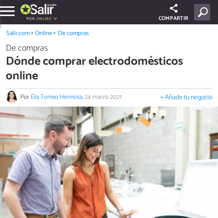
COMPARTIR
POR:
ONLINE
Salir.com
Online
De compras
De compras
Dónde comprar electrodomésticos
online
Por
Èlia Tomeo Hermosa
.
24 marzo 2021
+ Añade tu negocio