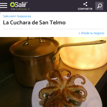
COMPARTIR
POR:
GUIPÚZCOA
Salir.com
Guipúzcoa
La Cuchara de San Telmo
+ Añade tu negocio