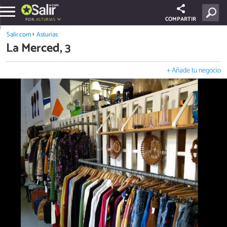
COMPARTIR
POR:
ASTURIAS
Salir.com
Asturias
La Merced, 3
+ Añade tu negocio