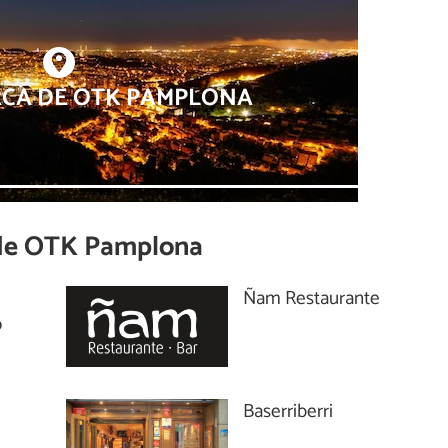
RCA DE OTK PAMPLONA
de
OTK Pamplona
Ñam Restaurante
o
Baserriberri