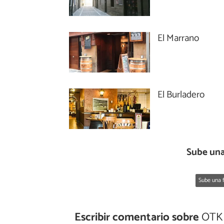
El Marrano
El Burladero
Sube una
Sube una f
Escribir comentario sobre
OTK 