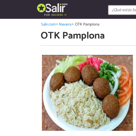
POR:
NAVARRA
Salir.com
Navarra
OTK Pamplona
OTK Pamplona