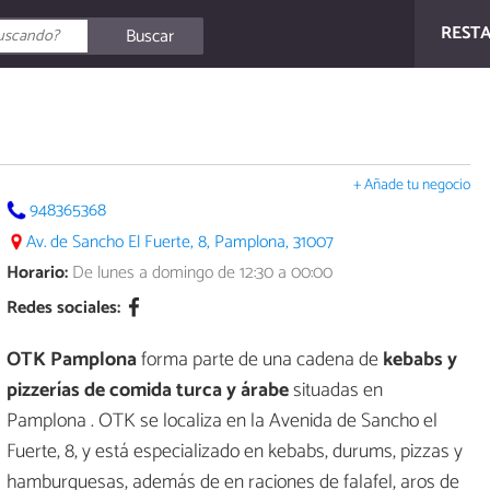
REST
Buscar
+ Añade tu negocio
948365368
Av. de Sancho El Fuerte, 8, Pamplona, 31007
Horario:
De lunes a domingo de 12:30 a 00:00
Redes sociales:
OTK Pamplona
forma parte de una cadena de
kebabs y
pizzerías de comida turca y árabe
situadas en
Pamplona . OTK se localiza en la Avenida de Sancho el
Fuerte, 8, y está especializado en kebabs, durums, pizzas y
hamburguesas, además de en raciones de falafel, aros de