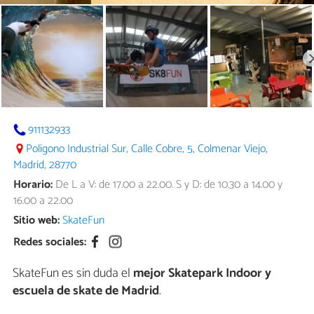
911132933
Poligono Industrial Sur, Calle Cobre, 5, Colmenar Viejo,
Madrid, 28770
Horario:
De L a V: de 17.00 a 22.00. S y D: de 10.30 a 14.00 y
16.00 a 22.00
Sitio web:
SkateFun
Redes sociales:
SkateFun es sin duda el
mejor Skatepark Indoor y
escuela de skate de Madrid
.