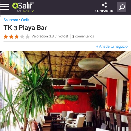
COMPARTIR
POR:
CÁDIZ
Salir.com
Cádiz
TK 3 Playa Bar
Valoración: 2.8 (4 votos)
3 comentarios
+ Añade tu negocio