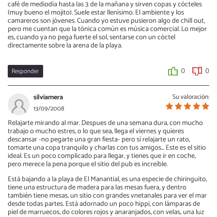
café de mediodía hasta las 3 de la mañana y sirven copas y cócteles
(muy bueno el mojito). Suele estar llenísimo. El ambiente y los
camareros son jóvenes. Cuando yo estuve pusieron algo de chill out,
pero me cuentan que la tónica común es música comercial. Lo mejor
es, cuando ya no pega fuerte el sol, sentarse con un cóctel
directamente sobre la arena de la playa.
Responder
0
0
silviamera
Su valoración:
13/09/2008
Relajarte mirando al mar. Despues de una semana dura, con mucho
trabajo o mucho estres, o lo que sea, llega el viernes y quieres
descansar -no pegarte una gran fiesta- pero sí relajarte un rato,
tomarte una copa tranquilo y charlas con tus amigos... Este es el sitio
ideal. Es un poco complicado para llegar, y tienes que ir en coche,
pero merece la pena porque el sitio del pub es increíble.
Está bajando a la playa de El Manantial, es una especie de chiringuito,
tiene una estructura de madera para las mesas fuera, y dentro
también tiene mesas, un sitio con grandes vnetanales para ver el mar
desde todas partes. Está adornado un poco hippi, con lámparas de
piel de marruecos, do colores rojos y anaranjados, con velas; una luz