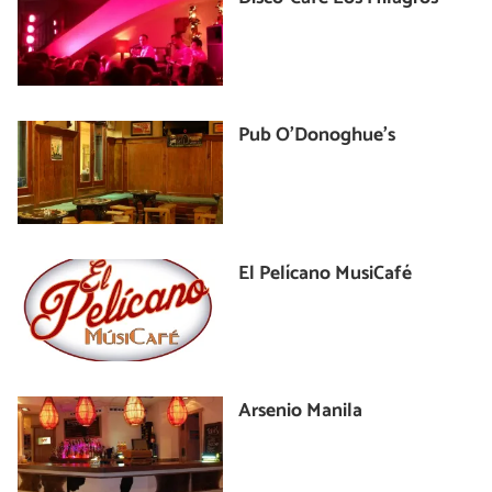
Pub O'Donoghue's
El Pelícano MusiCafé
Arsenio Manila