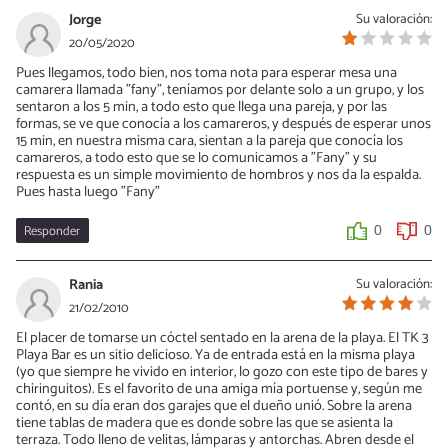
Jorge
Su valoración:
20/05/2020
Pues llegamos, todo bien, nos toma nota para esperar mesa una
camarera llamada "fany", teníamos por delante solo a un grupo, y los
sentaron a los 5 min, a todo esto que llega una pareja, y por las
formas, se ve que conocía a los camareros, y después de esperar unos
15 min, en nuestra misma cara, sientan a la pareja que conocía los
camareros, a todo esto que se lo comunicamos a "Fany" y su
respuesta es un simple movimiento de hombros y nos da la espalda.
Pues hasta luego "Fany"
Responder
0
0
Rania
Su valoración:
21/02/2010
El placer de tomarse un cóctel sentado en la arena de la playa. El TK 3
Playa Bar es un sitio delicioso. Ya de entrada está en la misma playa
(yo que siempre he vivido en interior, lo gozo con este tipo de bares y
chiringuitos). Es el favorito de una amiga mía portuense y, según me
contó, en su día eran dos garajes que el dueño unió. Sobre la arena
tiene tablas de madera que es donde sobre las que se asienta la
terraza. Todo lleno de velitas, lámparas y antorchas. Abren desde el