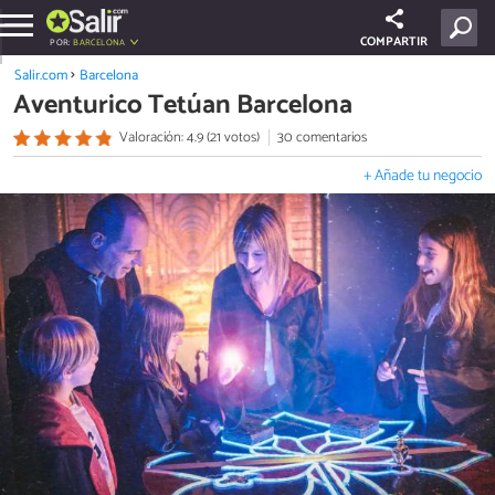
COMPARTIR
POR:
BARCELONA
Salir.com
Barcelona
Aventurico Tetúan Barcelona
Valoración: 4.9 (21 votos)
30 comentarios
+ Añade tu negocio