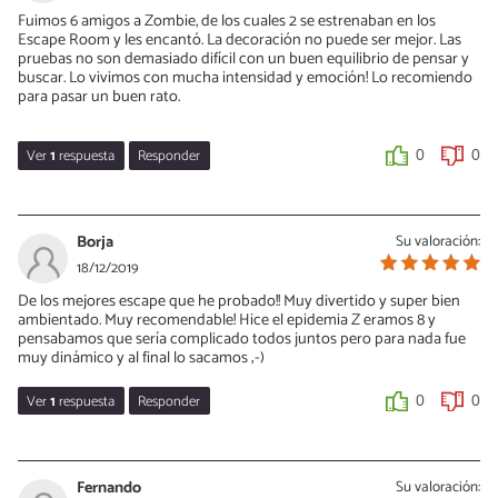
Muchas gracias por su interés en Lostroom! Si tienes ganas de
Fuimos 6 amigos a Zombie, de los cuales 2 se estrenaban en los
saber todo lo que te podemos ofrecer no dudes en contactar con
Escape Room y les encantó. La decoración no puede ser mejor. Las
nosotros a través de nuestra página web
pruebas no son demasiado difícil con un buen equilibrio de pensar y
https://lostroombcn.com/,
escríbenos un mail a
buscar. Lo vivimos con mucha intensidad y emoción! Lo recomiendo
lostroombcn@gmail.com.
para pasar un buen rato.
Un saludo,
Ver
1
respuesta
Responder
0
0
Norman, Coordindador General de Lostroom
Norman K.
0
0
30/01/2020
Borja
Su valoración:
Buenas Daniel,
18/12/2019
Agradecemos que nos dejes tu valoración sobre nosotros! Nos
De los mejores escape que he probado!! Muy divertido y super bien
encanta que te gustase nuestro escape!!
ambientado. Muy recomendable! Hice el epidemia Z eramos 8 y
pensabamos que sería complicado todos juntos pero para nada fue
Te esperamos de vuelta!
muy dinámico y al final lo sacamos ;-)
Un saludo,
Ver
1
respuesta
Responder
0
0
Norman, Coordindador General de Lostroom
Norman
0
0
30/01/2020
Fernando
Su valoración: