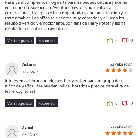
Reservé el cumpleaños Hogwarts para las peques de casa y nos ha
encantado la experiencia. Aventurico es un sitio ideal para
celebraciones, tranquilo y bien organizado, y con una atención y un
trato amables. Los niños se sintieron muy cómodos y el juego les
resultó divertido y emocionante. Son fans de Harry Potter y les ha
resultado una auténtica aventura.
Ver
1
respuesta
Responder
0
0
Laia
24/09/2020
Victoria
Su valoración:
¡Buenas Tamara!
17/01/2020
Muchísimas gracias por tu valoración. Nos encanta hacerles
Intetes en celebrar cumpleaños harry potter para un grupo de 10
sentir que se sienten en Hogwarts y que disfruten al máximo de la
niños de 9 años.... Me pueden indicar horsrios y precios para el 29 de
experiencia :)
febrero...gracias!!!
¡Os esperamos para seguir disfrutando juntos!
Ver
1
respuesta
Responder
0
0
Un abrazo
Norman K.
Laia de Aventurico
30/01/2020
Daniel
Su valoración:
0
0
Buenas Victoria
19/12/2019