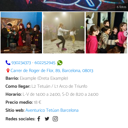
6 fotos
930234373
-
602252945
Carrer de Roger de Flor, 89, Barcelona, 08013
Barrio:
Eixample (Dreta Eixample)
Como llegar:
L2 Tetuán / L1 Arco de Triunfo
Horario:
L-V de 14:00 a 24:00, S-D de 8:20 a 24:00
Precio medio:
18 €
Sitio web:
Aventurico Tetúan Barcelona
Redes sociales: