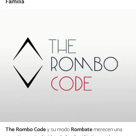
Família
The Rombo Code
y su modo
Rombate
merecen una