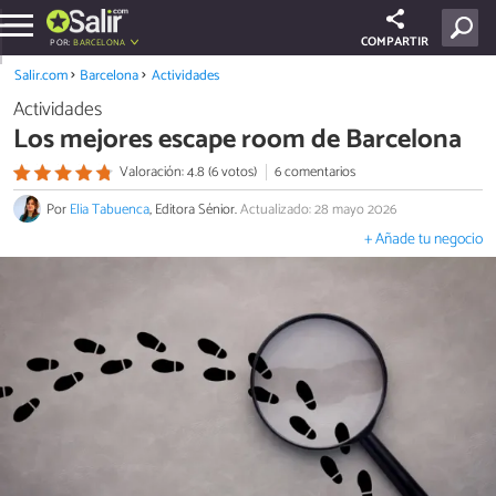
COMPARTIR
POR:
BARCELONA
Salir.com
Barcelona
Actividades
Actividades
Los mejores escape room de Barcelona
Valoración: 4.8 (6 votos)
6 comentarios
Por
Elia Tabuenca
, Editora Sénior.
Actualizado: 28 mayo 2026
+ Añade tu negocio