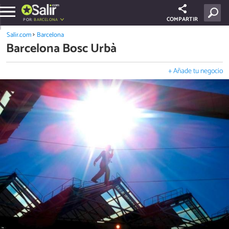
COMPARTIR
POR:
BARCELONA
Salir.com
Barcelona
Barcelona Bosc Urbà
+ Añade tu negocio