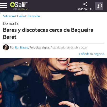
COMPARTIR
POR:
LLEIDA
Salir.com
Lleida
De noche
De noche
Bares y discotecas cerca de Baqueira
Beret
Por
Rut Blasco
, Periodista digital.
Actualizado: 28 octubre 2024
+ Añade tu negocio