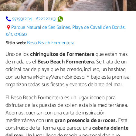
971931204
-
622222113
Parque Natural de Ses Salines, Playa de Cavall d´en Borràs,
s/n, 07860
Sitio web:
Beso Beach Formentera
Uno de los
chiringuitos de Formentera
que están más
de moda es el
Beso Beach Formentera.
Se trata de un
original bar de playa que ha creado, incluso, un hashtag
con su lema #NoHayVeranoSinBeso. Y bajo esta premisa
organizan todas sus fiestas y eventos delante del mar.
El Beso Beach Formentera es un lugar idóneo para
disfrutar de las puestas de sol en esta isla mediterránea.
Además, cuentan con una carta de inspiración
mediterránea con una
gran presencia de arroces.
Está
construido de tal forma que parece una
cabaña delante
del mar
. Un lugar lleno de magia y personalidad que