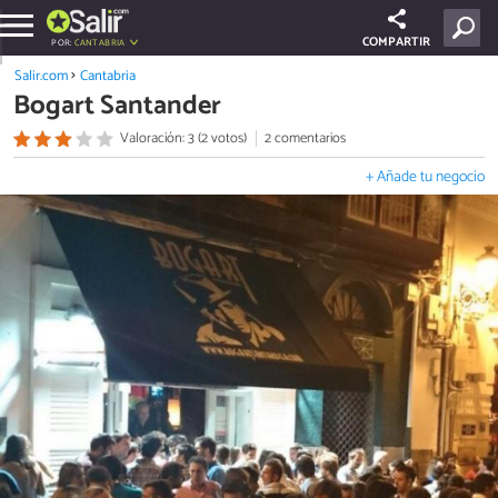
COMPARTIR
POR:
CANTABRIA
Salir.com
Cantabria
Bogart Santander
Valoración: 3 (2 votos)
2 comentarios
+ Añade tu negocio