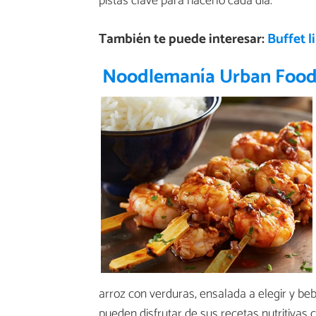
pistas clave para hacerlo cada día.
También te puede interesar:
Buffet l
Noodlemanía Urban Foo
arroz con verduras, ensalada a elegir y b
pueden disfrutar de sus recetas nutritivas 