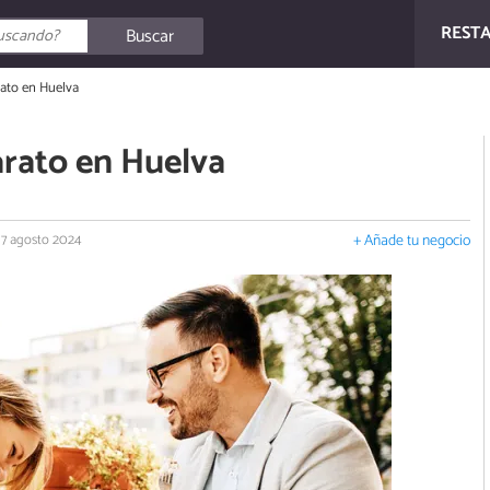
REST
Buscar
ato en Huelva
rato en Huelva
17 agosto 2024
+ Añade tu negocio