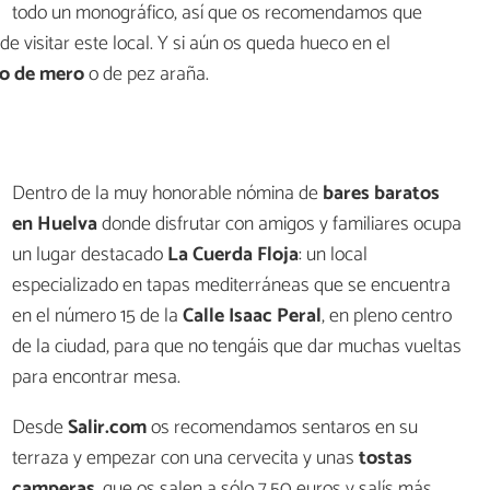
todo un monográfico, así que os recomendamos que
de visitar este local. Y si aún os queda hueco en el
o de mero
o de pez araña.
Dentro de la muy honorable nómina de
bares baratos
en Huelva
donde disfrutar con amigos y familiares ocupa
un lugar destacado
La Cuerda Floja
: un local
especializado en tapas mediterráneas que se encuentra
en el número 15 de la
Calle Isaac Peral
, en pleno centro
de la ciudad, para que no tengáis que dar muchas vueltas
para encontrar mesa.
Desde
Salir.com
os recomendamos sentaros en su
terraza y empezar con una cervecita y unas
tostas
camperas
, que os salen a sólo 7,50 euros y salís más