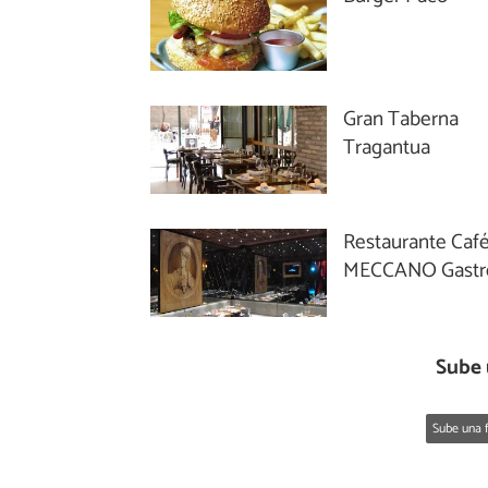
Gran Taberna
Tragantua
Restaurante Caf
MECCANO Gastr
Sube 
Sube una f