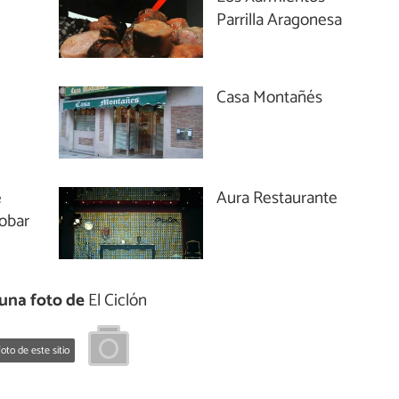
Parrilla Aragonesa
Casa Montañés
é
Aura Restaurante
obar
una foto de
El Ciclón
oto de este sitio