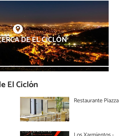
ERCA DE EL CICLÓN
de
El Ciclón
Restaurante Piazza
Los Xarmientos -