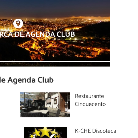
RCA DE AGENDA CLUB
de
Agenda Club
Restaurante
Cinquecento
K-CHE Discoteca