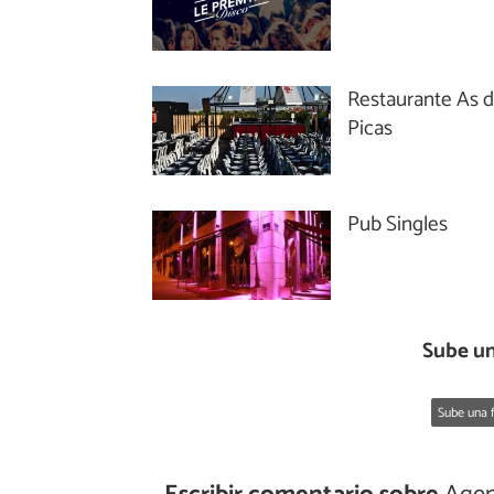
Restaurante As 
Picas
Pub Singles
Sube un
Sube una f