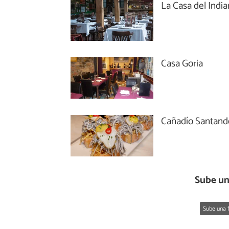
La Casa del Indi
Casa Goria
Cañadío Santand
Sube un
Sube una f