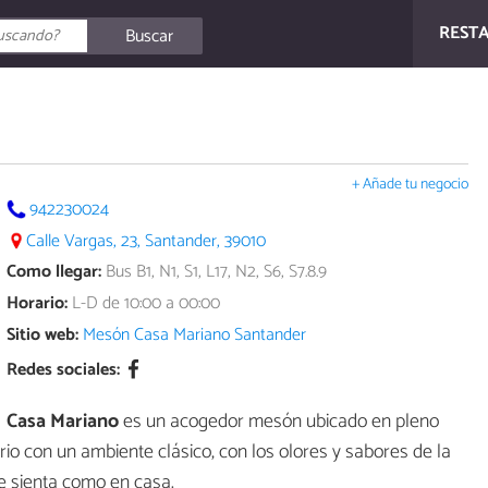
REST
Buscar
+ Añade tu negocio
942230024
Calle Vargas, 23, Santander, 39010
Como llegar:
Bus B1, N1, S1, L17, N2, S6, S7.8.9
Horario:
L-D de 10:00 a 00:00
Sitio web:
Mesón Casa Mariano Santander
Redes sociales:
Casa Mariano
es un acogedor mesón ubicado en pleno
rio con un ambiente clásico, con los olores y sabores de la
e sienta como en casa.