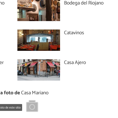
ano
Bodega del Riojano
Catavinos
er
Casa Ajero
a foto de
Casa Mariano
oto de este sitio