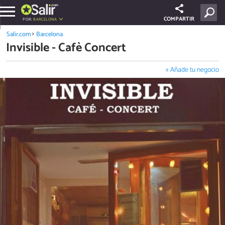
COMPARTIR
POR:
BARCELONA
Salir.com
Barcelona
Invisible - Cafè Concert
+ Añade tu negocio