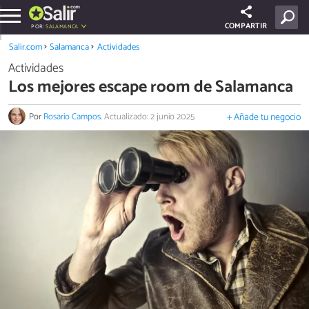
COMPARTIR
POR:
SALAMANCA
Salir.com
Salamanca
Actividades
Actividades
Los mejores escape room de Salamanca
Por
Rosario Campos
.
Actualizado: 2 junio 2025
+ Añade tu negocio