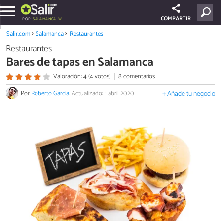
COMPARTIR
POR:
SALAMANCA
Salir.com
Salamanca
Restaurantes
Restaurantes
Bares de tapas en Salamanca
Valoración: 4 (4 votos)
8 comentarios
Por
Roberto Garcia
.
Actualizado: 1 abril 2020
+ Añade tu negocio