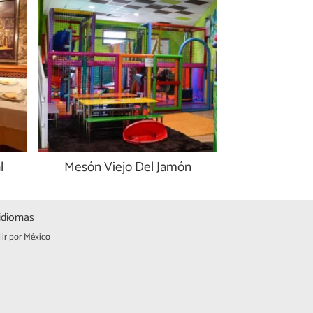
l
Mesón Viejo Del Jamón
idiomas
lir por México