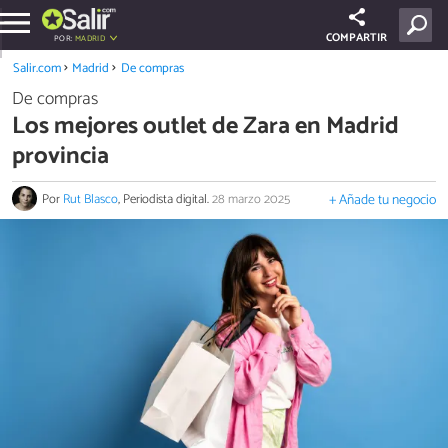
COMPARTIR
POR:
MADRID
Salir.com
Madrid
De compras
De compras
Los mejores outlet de Zara en Madrid
provincia
Por
Rut Blasco
, Periodista digital.
28 marzo 2025
+ Añade tu negocio