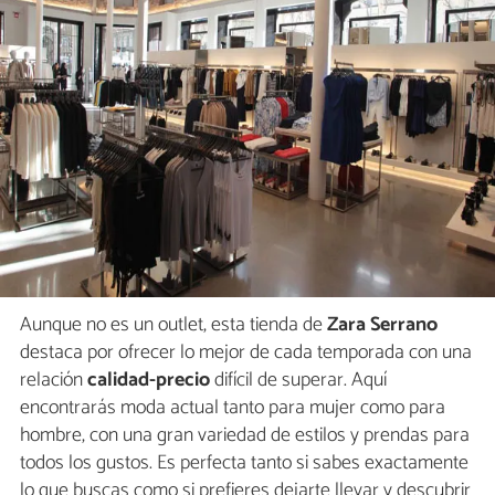
Aunque no es un outlet, esta tienda de
Zara Serrano
destaca por ofrecer lo mejor de cada temporada con una
relación
calidad-precio
difícil de superar. Aquí
encontrarás moda actual tanto para mujer como para
hombre, con una gran variedad de estilos y prendas para
todos los gustos. Es perfecta tanto si sabes exactamente
lo que buscas como si prefieres dejarte llevar y descubrir